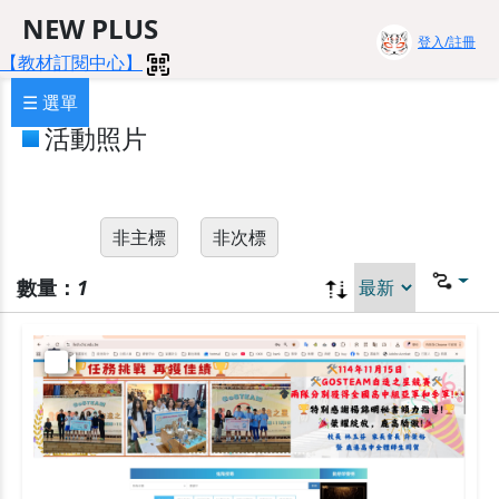
NEW PLUS
登入/註冊
【教材訂閱中心】
☰ 選單
活動照片
非主標
非次標
數量：
1